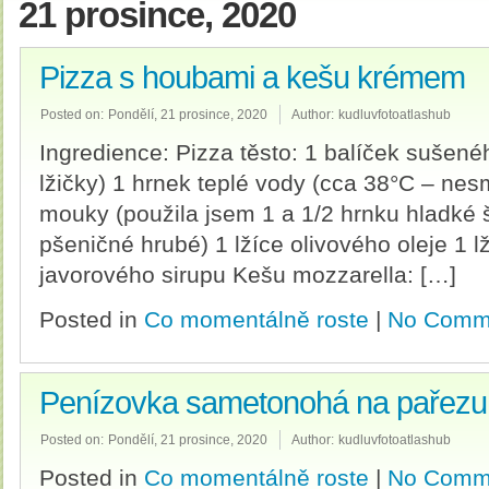
21 prosince, 2020
Pizza s houbami a kešu krémem
Posted on:
Pondělí, 21 prosince, 2020
Author:
kudluvfotoatlashub
Ingredience: Pizza těsto: 1 balíček sušenéh
lžičky) 1 hrnek teplé vody (cca 38°C – nesm
mouky (použila jsem 1 a 1/2 hrnku hladké 
pšeničné hrubé) 1 lžíce olivového oleje 1 lž
javorového sirupu Kešu mozzarella: […]
Posted in
Co momentálně roste
|
No Comm
Penízovka sametonohá na pařezu
Posted on:
Pondělí, 21 prosince, 2020
Author:
kudluvfotoatlashub
Posted in
Co momentálně roste
|
No Comm