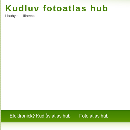
Kudluv fotoatlas hub
Houby na Hlinecku
Elektronický Kudlův atlas hub
Foto atlas hub