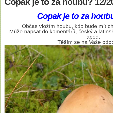
Copak je to za houbu? 12/2
Copak je to za houb
Občas vložím houbu, kdo bude mít ch
Může napsat do komentářů, český a latinsk
apod.
Těším se na Vaše odp