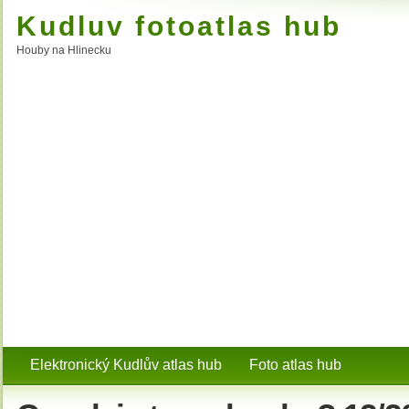
Kudluv fotoatlas hub
Houby na Hlinecku
Elektronický Kudlův atlas hub
Foto atlas hub