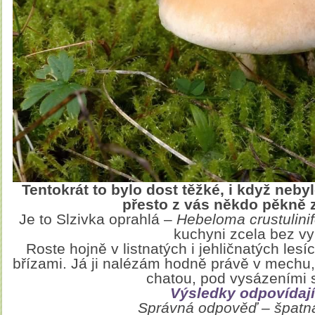
Tentokrát to bylo dost těžké, i když neby
přesto z vás někdo pěkně 
Je to Slzivka oprahlá –
Hebeloma crustulini
kuchyni zcela bez vyu
Roste hojně v listnatých i jehličnatých les
břízami. Já ji nalézám hodně právě v mechu,
chatou, pod vysázeními
Výsledky odpovídají
Správná odpověď – špatn