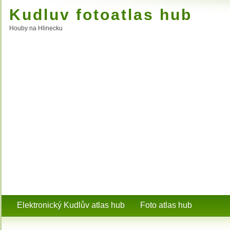
Kudluv fotoatlas hub
Houby na Hlinecku
Elektronický Kudlův atlas hub
Foto atlas hub