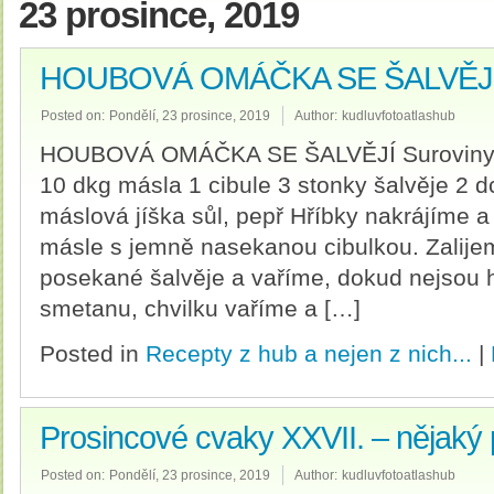
23 prosince, 2019
HOUBOVÁ OMÁČKA SE ŠALVĚJ
Posted on:
Pondělí, 23 prosince, 2019
Author:
kudluvfotoatlashub
HOUBOVÁ OMÁČKA SE ŠALVĚJÍ Suroviny: č
10 dkg másla 1 cibule 3 stonky šalvěje 2 d
máslová jíška sůl, pepř Hříbky nakrájíme 
másle s jemně nasekanou cibulkou. Zalije
posekané šalvěje a vaříme, dokud nejsou
smetanu, chvilku vaříme a […]
Posted in
Recepty z hub a nejen z nich...
|
Prosincové cvaky XXVII. – nějaký
Posted on:
Pondělí, 23 prosince, 2019
Author:
kudluvfotoatlashub