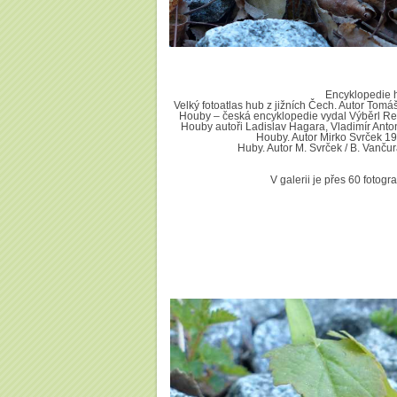
Encyklopedie hu
Velký fotoatlas hub z jižních Čech. Autor Tomá
Houby – česká encyklopedie vydal Výběrl Rea
Houby autoři Ladislav Hagara, Vladimír Antonín
Houby. Autor Mirko Svrček 199
Huby. Autor M. Svrček / B. Vančur
V galerii je přes 60 fotogra