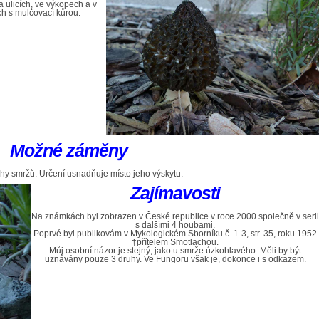
a ulicích, ve výkopech a v
h s mulčovací kůrou.
Možné záměny
uhy smržů. Určení usnadňuje místo jeho výskytu.
Zajímavosti
Na známkách byl zobrazen v České republice v roce 2000 společně v serii
s dalšími 4 houbami.
Poprvé byl publikovám v Mykologickém Sborníku č. 1-3, str. 35, roku 1952
†přítelem Smotlachou.
Můj osobní názor je stejný, jako u smrže úzkohlavého. Měli by být
uznávány pouze 3 druhy. Ve Fungoru však je, dokonce i s odkazem.