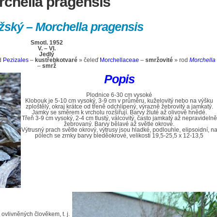
rchella pragensis
žský – Morchella pragensis
Smotl. 1952
V. – VI.
Jedlý
d
Pezizales
–
kustřebkotvaré
» čeleď
Morchellaceae
–
smržovité
» rod
Morchella
–
smrž
Popis
Plodnice 6-30 cm vysoké
Klobouk je 5-10 cm vysoký, 3-9 cm v průměru, kuželovitý nebo na výšku
zploštělý, okraj krátce od třeně odchlípený, výrazně žebrovitý a jamkatý.
Jamky se směrem k vrcholu rozšiřují. Barvy žluté až olivově hnědé.
Třeň 3-9 cm vysoký, 2-4 cm tlustý, válcovitý, často jamkatý až nepravidelně
žebrovaný. Barvy bělavé až světle okrové.
Výtrusný prach světle okrový, výtrusy jsou hladké, podlouhle, elipsoidní, n
pólech se zrnky barvy bleděokrové, velikosti 19,5-25,5 x 12-13,5
ovlivněných člověkem, t. j.