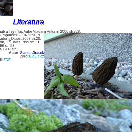
Literatura
b a lišejníků. Autor Vladimír Antonín 2006 str.328.
š Papoušek 2004 str.90, 91.
der´s Digest 2003 str.28.
, Jiří Baier 1999 str. 31.
6 str. 58.
a 1987 str 56.
Autor
:
Standa Jirásek
Zdroj:
BioLib.cz
fií
ZDE