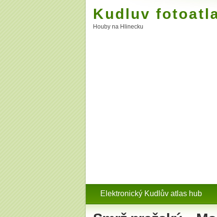
Kudluv fotoatl
Houby na Hlinecku
Elektronický Kudlův atlas hub