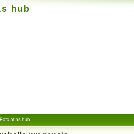
as hub
Foto atlas hub