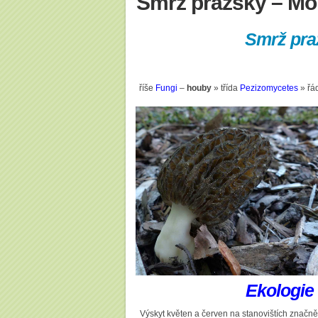
Smrž pražský – Mo
Smrž pra
říše
Fungi
–
houby
» třída
Pezizomycetes
» řá
Ekologie
Výskyt květen a červen na stanovištích značně 