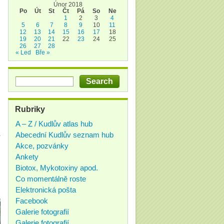
Únor 2018
Po
Út
St
Čt
Pá
So
Ne
1
2
3
4
5
6
7
8
9
10
11
12
13
14
15
16
17
18
19
20
21
22
23
24
25
26
27
28
« Led
Bře »
Rubriky
A – Z / Kudlův atlas hub
a
Abecední Kudlův seznam hub
Akce, pozvánky
Ankety
Biotox, Mykotoxiny apod.
Co momentálně roste
Elektronická pošta
Facebook
Galerie fotografií
Galerie fotografií