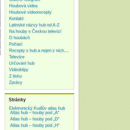
Houbová videa
Houbové videorecepty
Kontakt
Latinské názvy hub od A-Z
Na houby s Českou televizí
O houbách
Počasí
Recepty z hub a nejen z nich…
Televize
Určování hub
Videoklipy
Z tisku
Zprávy
Stránky
Elektronický Kudlův atlas hub
Atlas hub – houby pod „A“
Atlas hub – houby pod „D“
Atlas hub – houby pod „H“