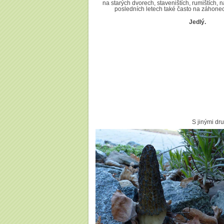
na starých dvorech, staveništích, rumištích, n
posledních letech také často na záhonec
Jedlý.
S jinými dr