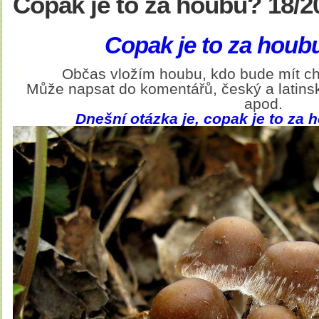
Copak je to za houbu? 18/2
Copak je to za houb
Občas vložím houbu, kdo bude mít ch
Může napsat do komentářů, český a latinsk
apod.
Dnešní otázka je, copak je to za h