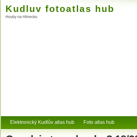
Kudluv fotoatlas hub
Houby na Hlinecku
Elektronický Kudlův atlas hub
Foto atlas hub