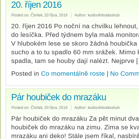
20. říjen 2016
Posted on:
Čtvrtek, 20 října, 2016
Author:
kudluvfotoatlashub
20. říjen 2016 Po noční na chvilku lehnout
do lesíčka. Před týdnem byla malá monitor
V hlubokém lese se skoro žádná houbička 
sucho a to tu spadlo 60 mm srážek. Mimo 
spadla, tam se houby dají nalézt. Nejprve 
Posted in
Co momentálně roste
|
No Comm
Pár houbiček do mrazáku
Posted on:
Čtvrtek, 20 října, 2016
Author:
kudluvfotoatlashub
Pár houbiček do mrazáku Za pět minut dva
houbiček do mrazáku na zimu. Zima se kva
mrazáku ani deko! Stále jsem říkal, nasbí