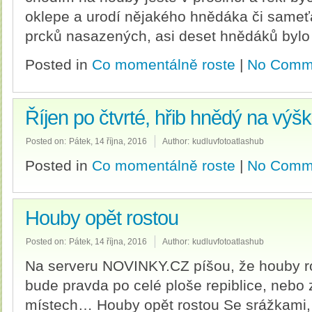
oklepe a urodí nějakého hnědáka či sameť
prcků nasazených, asi deset hnědáků bylo 
Posted in
Co momentálně roste
|
No Comm
Říjen po čtvrté, hřib hnědý na výš
Posted on:
Pátek, 14 října, 2016
Author:
kudluvfotoatlashub
Posted in
Co momentálně roste
|
No Comm
Houby opět rostou
Posted on:
Pátek, 14 října, 2016
Author:
kudluvfotoatlashub
Na serveru NOVINKY.CZ píšou, že houby ros
bude pravda po celé ploše repiblice, nebo 
místech… Houby opět rostou Se srážkami, 