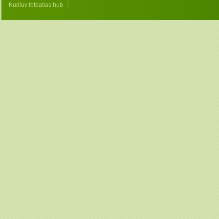
|
Kudluv fotoatlas hub