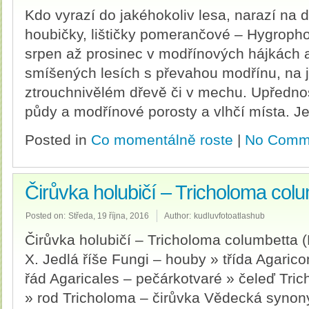
Kdo vyrazí do jakéhokoliv lesa, narazí na 
houbičky, lištičky pomerančové – Hygropho
srpen až prosinec v modřínových hájkách a
smíšených lesích s převahou modřínu, na jeh
ztrouchnivělém dřevě či v mechu. Upředn
půdy a modřínové porosty a vlhčí místa. Je
Posted in
Co momentálně roste
|
No Comm
Čirůvka holubičí – Tricholoma col
Posted on:
Středa, 19 října, 2016
Author:
kudluvfotoatlashub
Čirůvka holubičí – Tricholoma columbetta (
X. Jedlá říše Fungi – houby » třída Agaric
řád Agaricales – pečárkotvaré » čeleď Tric
» rod Tricholoma – čirůvka Vědecká syno