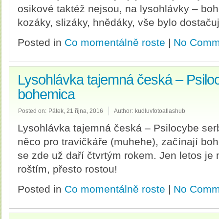
osikové taktéž nejsou, na lysohlávky – boh
kozáky, slizáky, hnědáky, vše bylo dostačuj
Posted in
Co momentálně roste
|
No Comm
Lysohlávka tajemná česká – Psiloc
bohemica
Posted on:
Pátek, 21 října, 2016
Author:
kudluvfotoatlashub
Lysohlávka tajemná česká – Psilocybe ser
něco pro travičkáře (muhehe), začínají bo
se zde už daří čtvrtým rokem. Jen letos je
roštím, přesto rostou!
Posted in
Co momentálně roste
|
No Comm