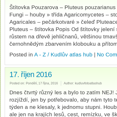
Štítovka Pouzarova – Pluteus pouzarianus S
Fungi – houby » třída Agaricomycetes – st
Agaricales – pečárkotvaré » čeleď Pluteace
Pluteus – štítovka Popis Od štítovky jelení
růstem na dřevě jehličnanů, většinou tmav
černohnědým zbarvením klobouku a přítom
Posted in
A - Z / Kudlův atlas hub
|
No Com
17. říjen 2016
Posted on:
Pondělí, 17 října, 2016
Author:
kudluvfotoatlashub
Dnes čtvrtý různý les a bylo to zatím NEJ! 
rozjíždí, jen by potřebovalo, aby nám tyto 
týden a ne klesaly, k jednomu stupni. Houb
ale jen na krajích lesů, cest, remízku, ve 