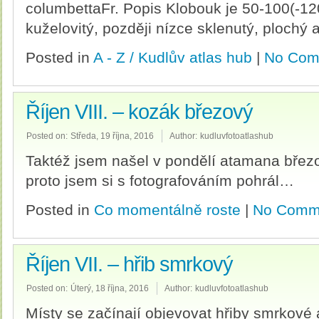
columbettaFr. Popis Klobouk je 50-100(-12
kuželovitý, později nízce sklenutý, plochý 
Posted in
A - Z / Kudlův atlas hub
|
No Com
Říjen VIII. – kozák březový
Posted on:
Středa, 19 října, 2016
Author:
kudluvfotoatlashub
Taktéž jsem našel v pondělí atamana březo
proto jsem si s fotografováním pohrál…
Posted in
Co momentálně roste
|
No Comm
Říjen VII. – hřib smrkový
Posted on:
Úterý, 18 října, 2016
Author:
kudluvfotoatlashub
Místy se začínají objevovat hřiby smrkové a