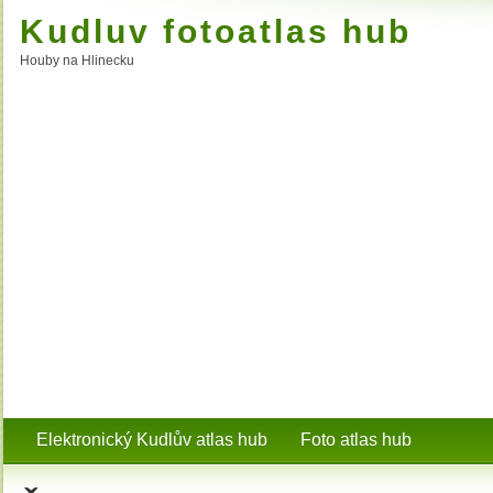
Kudluv fotoatlas hub
Houby na Hlinecku
Elektronický Kudlův atlas hub
Foto atlas hub