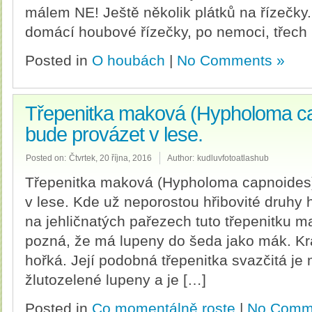
málem NE! Ještě několik plátků na řízečky
domácí houbové řízečky, po nemoci, třech
Posted in
O houbách
|
No Comments »
Třepenitka maková (Hypholoma ca
bude provázet v lese.
Posted on:
Čtvrtek, 20 října, 2016
Author:
kudluvfotoatlashub
Třepenitka maková (Hypholoma capnoides)
v lese. Kde už neporostou hřibovité druhy
na jehličnatých pařezech tuto třepenitku 
pozná, že má lupeny do šeda jako mák. Kr
hořká. Její podobná třepenitka svazčitá je
žlutozelené lupeny a je […]
Posted in
Co momentálně roste
|
No Comm