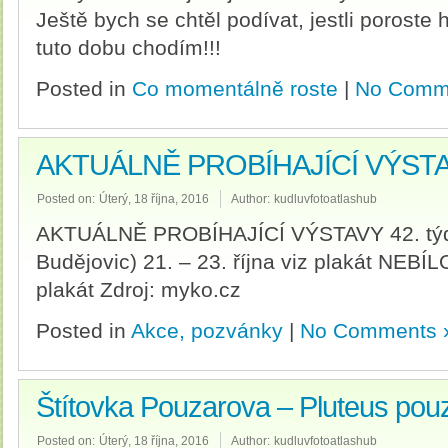
Ještě bych se chtěl podívat, jestli poroste
tuto dobu chodím!!!
Posted in
Co momentálně roste
|
No Comm
AKTUÁLNĚ PROBÍHAJÍCÍ VÝSTAV
Posted on:
Úterý, 18 října, 2016
Author:
kudluvfotoatlashub
AKTUÁLNĚ PROBÍHAJÍCÍ VÝSTAVY 42. tý
Budějovic) 21. – 23. října viz plakát NEBÍLO
plakát Zdroj: myko.cz
Posted in
Akce, pozvánky
|
No Comments 
Štítovka Pouzarova – Pluteus pou
Posted on:
Úterý, 18 října, 2016
Author:
kudluvfotoatlashub