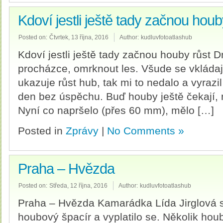
Kdoví jestli ještě tady začnou houb
Posted on:
Čtvrtek, 13 října, 2016
Author:
kudluvfotoatlashub
Kdoví jestli ještě tady začnou houby růst 
procházce, omrknout les. Všude se vklád
ukazuje růst hub, tak mi to nedalo a vyrazi
den bez úspěchu. Buď houby ještě čekají, 
Nyní co napršelo (přes 60 mm), mělo […]
Posted in
Zprávy
|
No Comments »
Praha – Hvězda
Posted on:
Středa, 12 října, 2016
Author:
kudluvfotoatlashub
Praha – Hvězda Kamarádka Lída Jirglová s
houbový špacír a vyplatilo se. Několik houb