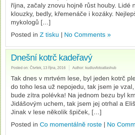
října, začaly znovu hojně růst houby. Lidé 
klouzky, bedly, křemenáče i kozáky. Nejlepš
mykologů […]
Posted in
Z tisku
|
No Comments »
Dnešní kotrč kadeřavý
Posted on:
Čtvrtek, 13 října, 2016
Author:
kudluvfotoatlashub
Tak dnes v mrtvém lese, byl jeden kotrč ples
do toho lesa už nepojedu, tak jsem je vzal,
bude zítra polévka! Na jednom bezu byl km
Jidášovým uchem, tak jsem jej otrhal a El
Jinak v lese několik špiček, […]
Posted in
Co momentálně roste
|
No Comm