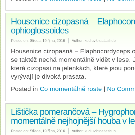
Housenice cizopasná – Elaphoco
ophioglossoides
Posted on:
Středa, 19 října, 2016
Author:
kudluvfotoatlashub
Housenice cizopasná – Elaphocordyceps 
se taktéž nechá momentálně vidět v lese. 
která cizopasí na jelenkách, které jsou po
vyrývají je divoká prasata.
Posted in
Co momentálně roste
|
No Comm
Lištička pomerančová – Hygrophor
momentálně nejhojnější houba v l
Posted on:
Středa, 19 října, 2016
Author:
kudluvfotoatlashub