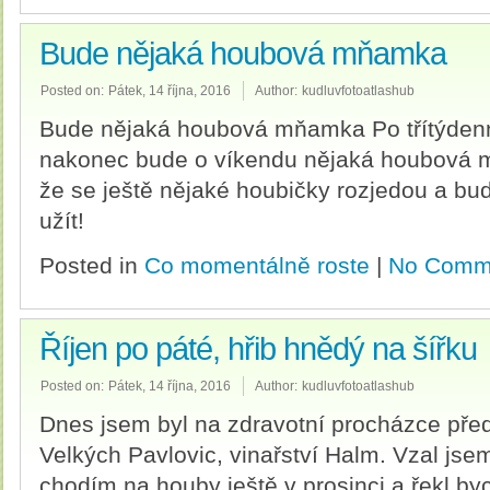
Bude nějaká houbová mňamka
Posted on:
Pátek, 14 října, 2016
Author:
kudluvfotoatlashub
Bude nějaká houbová mňamka Po třítýden
nakonec bude o víkendu nějaká houbová m
že se ještě nějaké houbičky rozjedou a bud
užít!
Posted in
Co momentálně roste
|
No Comm
Říjen po páté, hřib hnědý na šířku
Posted on:
Pátek, 14 října, 2016
Author:
kudluvfotoatlashub
Dnes jsem byl na zdravotní procházce pře
Velkých Pavlovic, vinařství Halm. Vzal jsem
chodím na houby ještě v prosinci a řekl by