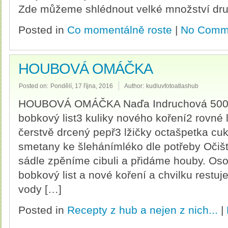
Zde můžeme shlédnout velké množství dru
Posted in
Co momentálně roste
|
No Comm
HOUBOVÁ OMÁČKA
Posted on:
Pondělí, 17 října, 2016
Author:
kudluvfotoatlashub
HOUBOVÁ OMÁČKA Naďa Indruchová 500 g
bobkový list3 kuliky nového koření2 rovné 
čerstvě drcený pepř3 lžičky octašpetka cu
smetany ke šlehánímléko dle potřeby Očiš
sádle zpěníme cibuli a přidáme houby. Os
bobkový list a nové koření a chvilku restu
vody […]
Posted in
Recepty z hub a nejen z nich...
|