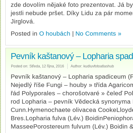
zde dovolím nějaké foto prezentovat. Já byc
jestli nebude pršet. Díky Lidu za pár mome
Jirglová.
Posted in
O houbách
|
No Comments »
Pevník kaštanový – Lopharia spa
Posted on:
Středa, 12 října, 2016
Author:
kudluvfotoatlashub
Pevník kaštanový – Lopharia spadiceum (Per
Nejedlý říše Fungi – houby » třída Agaric
řád Polyporales – chorošotvaré » čeleď Po
rod Lopharia – pevník Vědecká synonyma Du
Cunn.Hymenochaete olivacea CookeLloydel
Bres.Lopharia fulva (Lév.) BoidinPeniophor
MasseePorostereum fulvum (Lév.) Boidin &