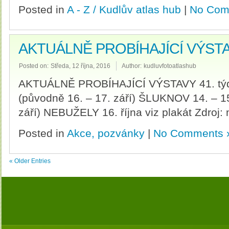
Posted in
A - Z / Kudlův atlas hub
|
No Com
AKTUÁLNĚ PROBÍHAJÍCÍ VÝSTAV
Posted on:
Středa, 12 října, 2016
Author:
kudluvfotoatlashub
AKTUÁLNĚ PROBÍHAJÍCÍ VÝSTAVY 41. týde
(původně 16. – 17. září) ŠLUKNOV 14. – 15
září) NEBUŽELY 16. října viz plakát Zdroj:
Posted in
Akce, pozvánky
|
No Comments 
« Older Entries