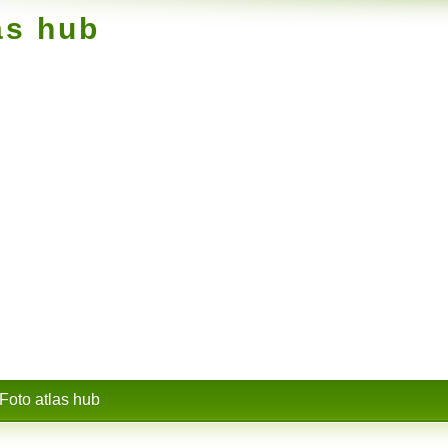
as hub
Foto atlas hub