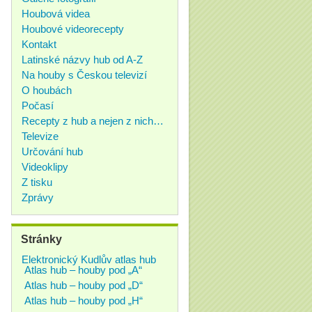
Houbová videa
Houbové videorecepty
Kontakt
Latinské názvy hub od A-Z
Na houby s Českou televizí
O houbách
Počasí
Recepty z hub a nejen z nich…
Televize
Určování hub
Videoklipy
Z tisku
Zprávy
Stránky
Elektronický Kudlův atlas hub
Atlas hub – houby pod „A“
Atlas hub – houby pod „D“
Atlas hub – houby pod „H“