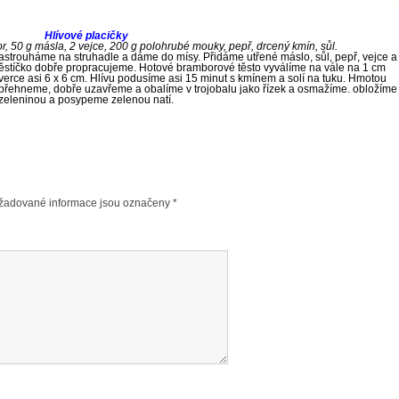
Hlívové placičky
r, 50 g másla, 2 vejce, 200 g polohrubé mouky, pepř, drcený kmín, sůl.
strouháme na struhadle a dáme do mísy. Přidáme utřené máslo, sůl, pepř, vejce a
tíčko dobře propracujeme. Hotové bramborové těsto vyválíme na vále na 1 cm
tverce asi 6 x 6 cm. Hlívu podusíme asi 15 minut s kmínem a solí na tuku. Hmotou
 přehneme, dobře uzavřeme a obalíme v trojobalu jako řízek a osmažíme. obložíme
zeleninou a posypeme zelenou natí.
žadované informace jsou označeny
*