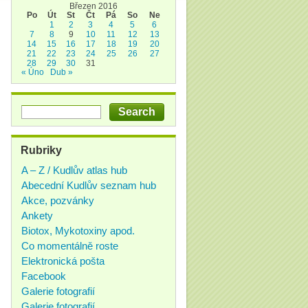
Březen 2016
Po
Út
St
Čt
Pá
So
Ne
1
2
3
4
5
6
7
8
9
10
11
12
13
14
15
16
17
18
19
20
21
22
23
24
25
26
27
28
29
30
31
« Úno
Dub »
Rubriky
A – Z / Kudlův atlas hub
Abecední Kudlův seznam hub
Akce, pozvánky
Ankety
Biotox, Mykotoxiny apod.
Co momentálně roste
Elektronická pošta
Facebook
Galerie fotografií
Galerie fotografií