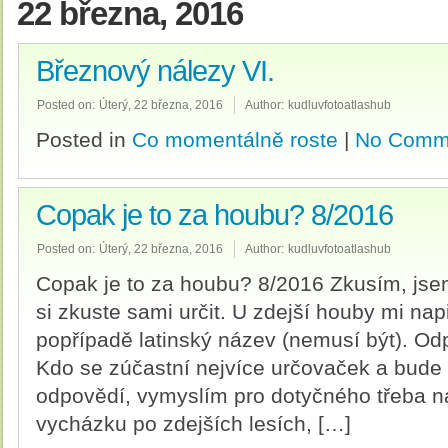
22 března, 2016
Březnový nálezy VI.
Posted on:
Úterý, 22 března, 2016
Author:
kudluvfotoatlashub
Posted in
Co momentálně roste
|
No Comm
Copak je to za houbu? 8/2016
Posted on:
Úterý, 22 března, 2016
Author:
kudluvfotoatlashub
Copak je to za houbu? 8/2016 Zkusím, jse
si zkuste sami určit. U zdejší houby mi nap
popřípadě latinský název (nemusí být). Od
Kdo se zúčastní nejvíce určovaček a bude
odpovědí, vymyslím pro dotyčného třeba n
vycházku po zdejších lesích, […]