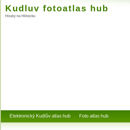
Kudluv fotoatlas hub
Houby na Hlinecku
Elektronický Kudlův atlas hub
Foto atlas hub