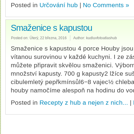
Posted in
Určování hub
|
No Comments »
Smaženice s kapustou
Posted on:
Úterý, 22 března, 2016
Author:
kudluvfotoatlashub
Smaženice s kapustou 4 porce Houby jso
vítanou surovinou v každé kuchyni. I ze z
můžete připravit skvělou smaženici. Výbor
množství kapusty. 700 g kapusty2 lžíce s
cibulemletý pepřkmínsůl6−8 vajec½ chleb
houby namočíme alespoň na hodinu do vod
Posted in
Recepty z hub a nejen z nich...
|