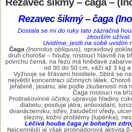
Rezavec šikmý – čaga – (In
Rezavec šikmý – čaga
(In
Dostala se mi do ruky tato zázračná hou
zkouším užívat.
Uvidíme, jestli na sobě uvidí
Čaga
(Inonotus obliquus),
opravdový poklad
druh choroše – houby, rostoucí hlavně na bř
povrchu černá, na řezu má hnědavé zabarvení
od 30 do 50 cm, váží až 3 kg a 
Vyživuje se šťávami hostitele. Sbírá se n
největší koncentraci účinných látek. Choroš
jeřabině, jasanu, ale podle zkušeností má n
Čaga rostoucí na bří
Protirakovinné účinky, upravuje hladiny cukr
diabetu, posiluje játra, antioxidant, ton
dvanácterníku, střev, žaludeční vředy, ulcer
sleziny, kožní problémy (lupénka), ne
Léčivá houba čaga je bohatým zdro
Nejcennější je však protinádorová aktivita