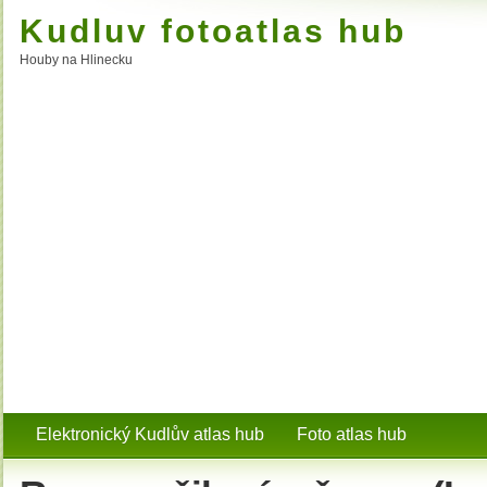
Kudluv fotoatlas hub
Houby na Hlinecku
Elektronický Kudlův atlas hub
Foto atlas hub