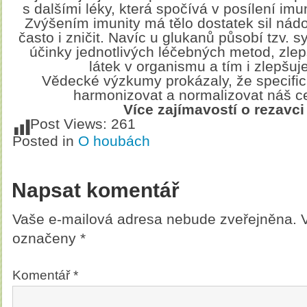
s dalšími léky, která spočívá v posílení im
Zvýšením imunity má tělo dostatek sil nád
často i zničit. Navíc u glukanů působí tzv. s
účinky jednotlivých léčebných metod, zle
látek v organismu a tím i zlepšuje
Vědecké výzkumy prokázaly, že specific
harmonizovat a normalizovat náš ce
Více zajímavostí o rezavci
Post Views:
261
Posted in
O houbách
Napsat komentář
Vaše e-mailová adresa nebude zveřejněna.
označeny
*
Komentář
*