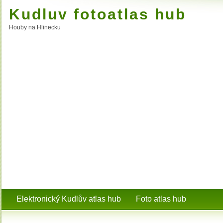
Kudluv fotoatlas hub
Houby na Hlinecku
Elektronický Kudlův atlas hub
Foto atlas hub