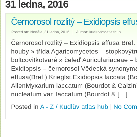
31 ledna, 2016
Černorosol rozlitý – Exidiopsis eff
Posted on:
Neděle, 31 ledna, 2016
Author:
kudluvfotoatlashub
Černorosol rozlitý – Exidiopsis effusa Bref.
houby » třída Agaricomycetes – stopkovýtru
boltcovitkotvaré » čeleď Auriculariaceae – b
Exidiopsis – černorosol Vědecká synonyma 
effusa(Bref.) Krieglst.Exidiopsis laccata (B
AllenMyxarium laccatum (Bourdot & Galzi
nucleatum var. laccatum (Bourdot & […]
Posted in
A - Z / Kudlův atlas hub
|
No Com