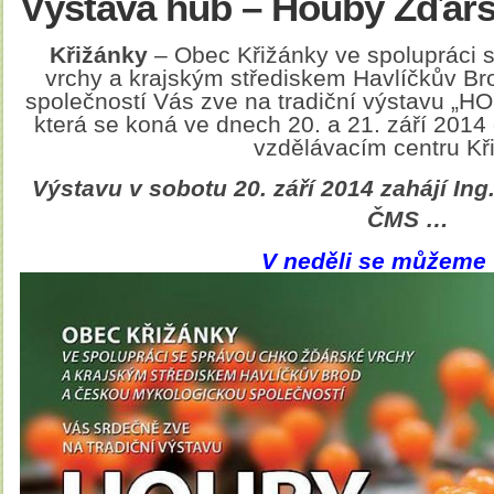
Výstava hub – Houby Žďár
Křižánky
– Obec Křižánky ve spolupráci
vrchy a krajským střediskem Havlíčkův B
společností Vás zve na tradiční výstavu
která se koná ve dnech 20. a 21. září 2014
vzdělávacím centru Kř
Výstavu v sobotu 20. září 2014 zahájí Ing
ČMS …
V neděli se můžeme 