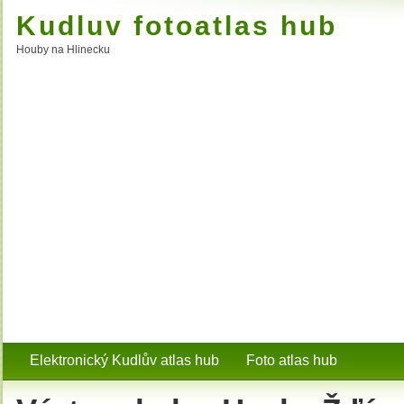
Kudluv fotoatlas hub
Houby na Hlinecku
Elektronický Kudlův atlas hub
Foto atlas hub