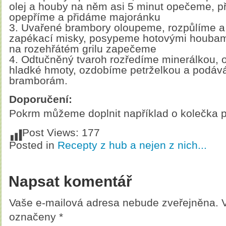
olej a houby na něm asi 5 minut opečeme, 
opepříme a přidáme majoránku
3. Uvařené brambory oloupeme, rozpůlíme 
zapékací misky, posypeme hotovými houbami
na rozehřátém grilu zapečeme
4. Odtučněný tvaroh rozředíme minerálkou, 
hladké hmoty, ozdobíme petrželkou a podá
bramborám.
Doporučení:
Pokrm můžeme doplnit například o kolečka p
Post Views:
177
Posted in
Recepty z hub a nejen z nich...
Napsat komentář
Vaše e-mailová adresa nebude zveřejněna.
označeny
*