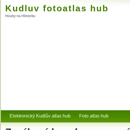
Kudluv fotoatlas hub
Houby na Hlinecku
Elektronický Kudlův atlas hub
Foto atlas hub