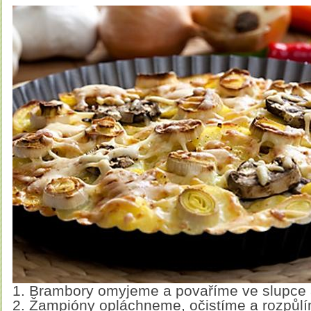
1. Brambory omyjeme a povaříme ve slupce 
2. Žampióny opláchneme, očistíme a rozpůlí