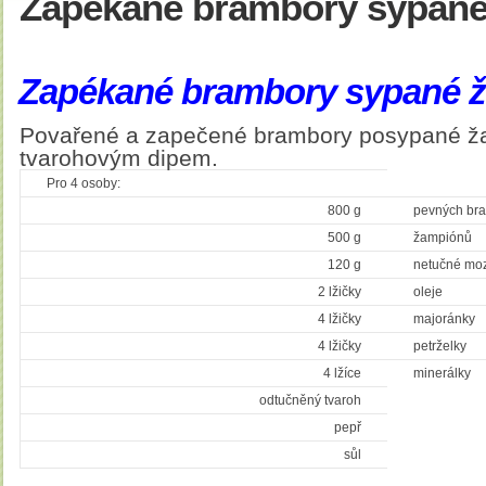
Zapékané brambory sypan
Zapékané brambory sypané 
Povařené a zapečené brambory posypané ž
tvarohovým dipem.
Pro 4 osoby:
800 g
pevných br
500 g
žampiónů
120 g
netučné moz
2 lžičky
oleje
4 lžičky
majoránky
4 lžičky
petrželky
4 lžíce
minerálky
odtučněný tvaroh
pepř
sůl