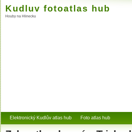
Kudluv fotoatlas hub
Houby na Hlinecku
Elektronický Kudlův atlas hub
Foto atlas hub