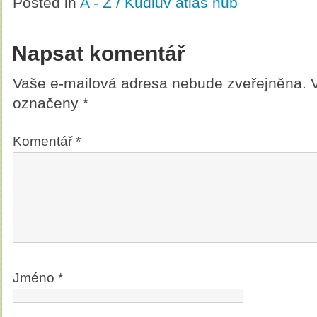
Posted in
A - Z / Kudlův atlas hub
Napsat komentář
Vaše e-mailová adresa nebude zveřejněna.
označeny
*
Komentář
*
Jméno
*