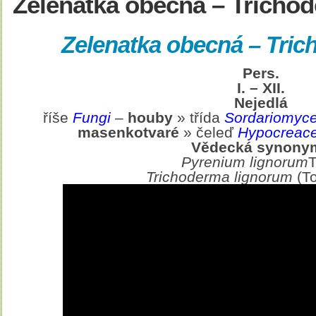
Zelenatka obecná – Trichod
Zelenatka obecná – Tric
Pers.
I. – XII.
Nejedlá
říše
Fungi
–
houby
» třída
Sordariomyc
masenkotvaré
» čeleď
Hypocreac
Vědecká synony
Pyrenium lignorum
Trichoderma lignorum
(To