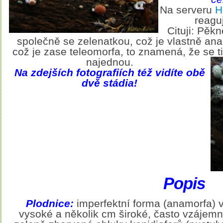
Na serveru
H
reaguj
Cituji: Pěk
společně se zelenatkou, což je vlastně an
což je zase teleomorfa, to znamená, že se ti
najednou.
Na zdejších fotografiích též vidíte obě
dvě stádia!
Popis
Plodnice:
imperfektní forma (anamorfa) vy
vysoké a několik cm široké, často vzájemn