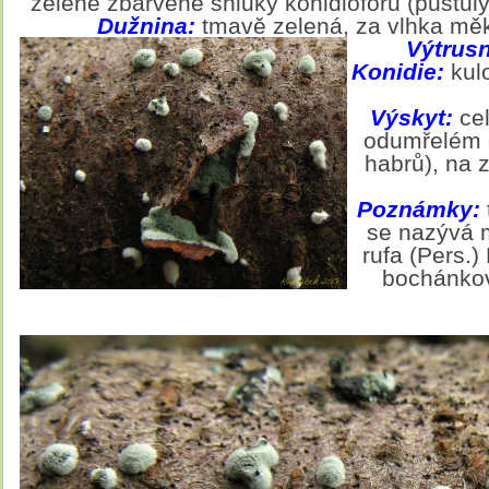
zeleně zbarvené shluky konidioforů (pustul
Dužnina:
tmavě zelená, za vlhka měk
Výtrus
Konidie:
kulo
Výskyt:
ce
odumřelém d
habrů), na z
Poznámky:
se nazývá 
rufa (Pers.)
bochánkov