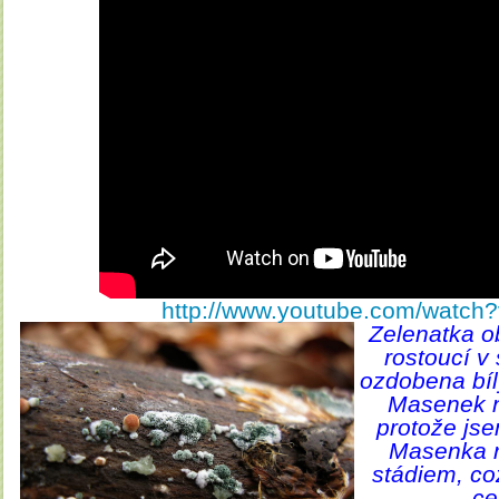
http://www.youtube.com/watch
Zelenatka o
rostoucí v
ozdobena bíl
Masenek n
protože jse
Masenka r
stádiem, co
ce