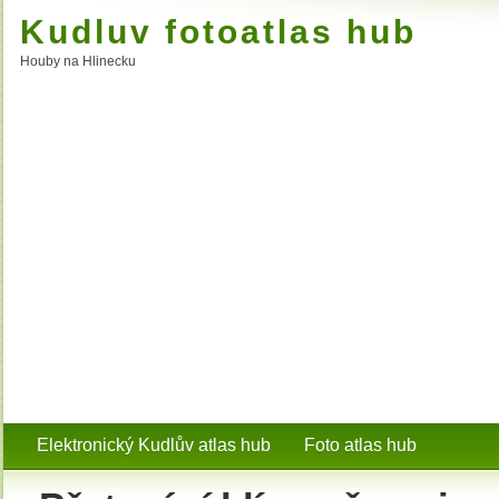
Kudluv fotoatlas hub
Houby na Hlinecku
Elektronický Kudlův atlas hub
Foto atlas hub