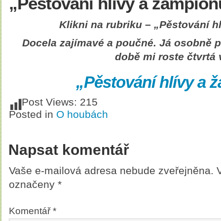
„Pěstování hlívy a žampion
Klikni na rubriku – „Pěstování h
Docela zajímavé a poučné. Já osobně p
době mi roste čtvrtá
„Pěstování hlívy a 
Post Views:
215
Posted in
O houbách
Napsat komentář
Vaše e-mailová adresa nebude zveřejněna.
označeny
*
Komentář
*