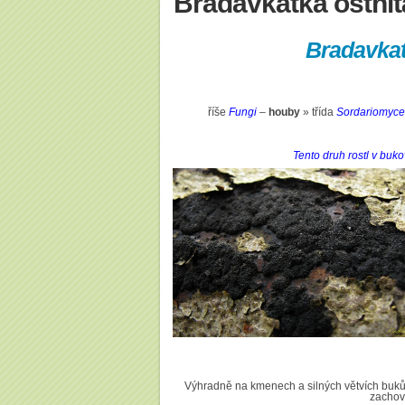
Bradavkatka ostnit
Bradavkat
říše
Fungi
–
houby
» třída
Sordariomyce
Tento druh rostl v buk
Výhradně na kmenech a silných větvích buků.
zachova