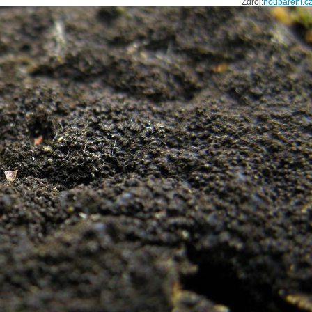
Zdroj:
houbaření.c