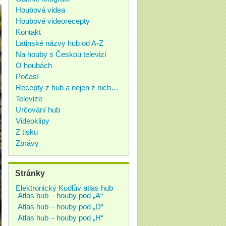
z
Houbová videa
Houbové videorecepty
Kontakt
Latinské názvy hub od A-Z
Na houby s Českou televizí
O houbách
Počasí
Recepty z hub a nejen z nich…
Televize
Určování hub
Videoklipy
Z tisku
Zprávy
Stránky
Elektronický Kudlův atlas hub
Atlas hub – houby pod „A“
Atlas hub – houby pod „D“
Atlas hub – houby pod „H“