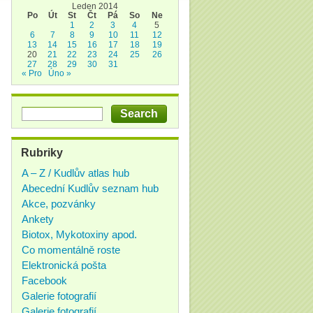
Leden 2014
Po
Út
St
Čt
Pá
So
Ne
1
2
3
4
5
6
7
8
9
10
11
12
13
14
15
16
17
18
19
20
21
22
23
24
25
26
27
28
29
30
31
« Pro
Úno »
Rubriky
A – Z / Kudlův atlas hub
Abecední Kudlův seznam hub
Akce, pozvánky
Ankety
Biotox, Mykotoxiny apod.
Co momentálně roste
Elektronická pošta
Facebook
Galerie fotografií
Galerie fotografií