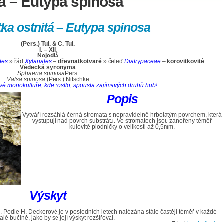
á – Eutypa spinosa
ka ostnitá – Eutypa spinosa
(Pers.) Tul. & C. Tul.
I. – XII.
Nejedlá
tes
» řád
Xylariales
–
dřevnatkotvaré
» čeleď
Diatrypaceae
–
korovitkovité
Vědecká synonyma
Sphaeria spinosa
Pers.
Valsa spinosa
(Pers.) Nitschke
ové monokultuře, kde rostlo, spousta zajímavých druhů hub!
Popis
Vytváří rozsáhlá černá stromata s nepravidelně hrbolatým povrchem, která
vystupují nad povrch substrátu. Ve stromatech jsou zanořeny téměř
kulovité plodničky o velikosti až 0,5mm.
Výskyt
 Podle H. Deckerové je v posledních letech nalézána stále častěji téměř v každé
lé bučině, jako by se její výskyt rozšiřoval.