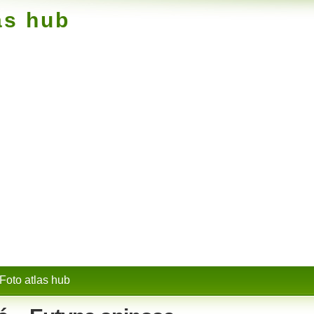
as hub
Foto atlas hub