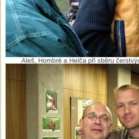
Aleš, Hombré a Helča při sběru čerstv