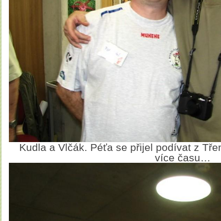
Kudla a Vlčák. Péťa se přijel podívat z T
více času…