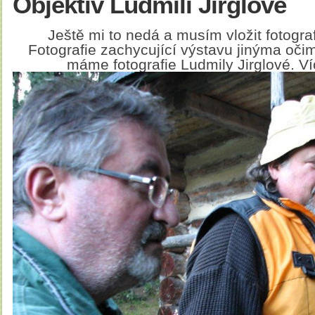
Objektiv Ludmili Jirglové
Ještě mi to nedá a musím vložit fotogra
Fotografie zachycující výstavu jinýma oč
máme fotografie Ludmily Jirglové. Ví