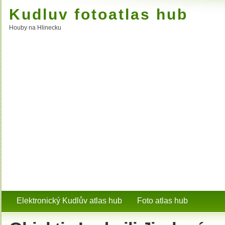
Kudluv fotoatlas hub
Houby na Hlinecku
Elektronický Kudlův atlas hub
Foto atlas hub