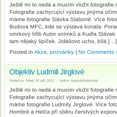
Ještě mi to nedá a musím vložit fotografie
Fotografie zachycující výstavu jinýma oči
máme fotografie Slávka Slaboně. Více fotog
Budova MFC, kde se výstava konala. Pora
smrkový hřib Autor snímků a Kudla Slávek 
tam nějaký špíček. Jidášovo ucho, bílá […]
Posted in
Akce, pozvánky
|
No Comments 
Objektiv Ludmili Jirglové
Posted on:
Pátek, 20 září, 2013
Author:
kudluvfotoatlashub
Ještě mi to nedá a musím vložit fotografie
Fotografie zachycující výstavu jinýma oči
máme fotografie Ludmily Jirglové. Více fotogr
Hombré a Helča při sběru čerstvých expon