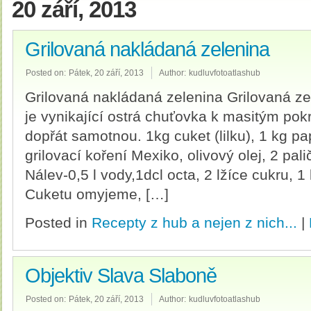
20 září, 2013
Grilovaná nakládaná zelenina
Posted on:
Pátek, 20 září, 2013
Author:
kudluvfotoatlashub
Grilovaná nakládaná zelenina Grilovaná ze
je vynikající ostrá chuťovka k masitým po
dopřát samotnou. 1kg cuket (lilku), 1 kg pa
grilovací koření Mexiko, olivový olej, 2 pa
Nálev-0,5 l vody,1dcl octa, 2 lžíce cukru, 1 
Cuketu omyjeme, […]
Posted in
Recepty z hub a nejen z nich...
|
Objektiv Slava Slaboně
Posted on:
Pátek, 20 září, 2013
Author:
kudluvfotoatlashub