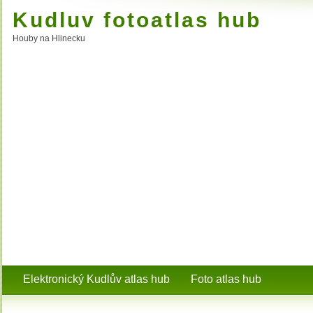
Kudluv fotoatlas hub
Houby na Hlinecku
Elektronický Kudlův atlas hub
Foto atlas hub