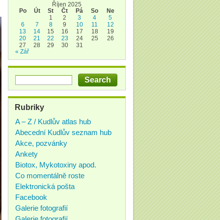
Říjen 2025
Po
Út
St
Čt
Pá
So
Ne
1
2
3
4
5
6
7
8
9
10
11
12
13
14
15
16
17
18
19
20
21
22
23
24
25
26
27
28
29
30
31
« Zář
Rubriky
A – Z / Kudlův atlas hub
Abecední Kudlův seznam hub
Akce, pozvánky
Ankety
Biotox, Mykotoxiny apod.
Co momentálně roste
Elektronická pošta
Facebook
Galerie fotografií
Galerie fotografií