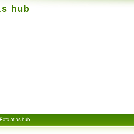
as hub
Foto atlas hub