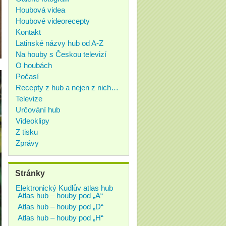
Houbová videa
Houbové videorecepty
Kontakt
Latinské názvy hub od A-Z
Na houby s Českou televizí
O houbách
Počasí
Recepty z hub a nejen z nich…
Televize
Určování hub
Videoklipy
Z tisku
Zprávy
Stránky
Elektronický Kudlův atlas hub
Atlas hub – houby pod „A“
Atlas hub – houby pod „D“
Atlas hub – houby pod „H“