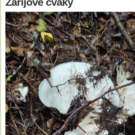
Zářijové cvaky