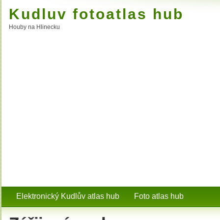
Kudluv fotoatlas hub
Houby na Hlinecku
Elektronický Kudlův atlas hub
Foto atlas hub