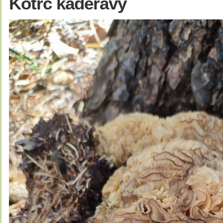
Kotrč kadeřavý