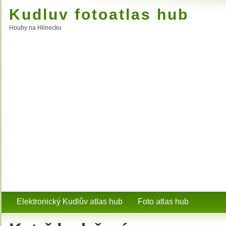
Kudluv fotoatlas hub
Houby na Hlinecku
Elektronický Kudlův atlas hub
Foto atlas hub