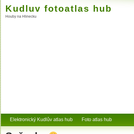
Kudluv fotoatlas hub
Houby na Hlinecku
Elektronický Kudlův atlas hub
Foto atlas hub