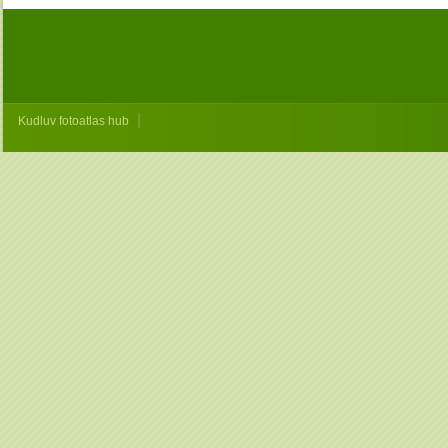
|
Kudluv fotoatlas hub