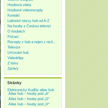
Houbová videa
Houbové videorecepty
Kontakt
Latinské názvy hub od A-Z
Na houby s Českou televizí
O houbách
Počasí
Recepty z hub a nejen z nich…
Televize
Určování hub
Videoklipy
Z tisku
Zprávy
Stránky
Elektronický Kudlův atlas hub
Atlas hub – houby pod „A“
Atlas hub – houby pod „D“
Atlas hub – houby pod „H“