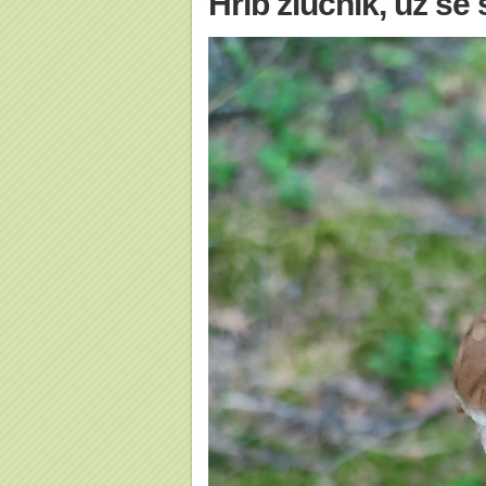
Hřib žlučník, už se 