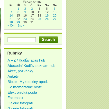
Červenec 2025
Po
Út
St
Čt
Pá
So
Ne
1
2
3
4
5
6
7
8
9
10
11
12
13
14
15
16
17
18
19
20
21
22
23
24
25
26
27
28
29
30
31
« Čvn
Srp »
Rubriky
A – Z / Kudlův atlas hub
Abecední Kudlův seznam hub
Akce, pozvánky
Ankety
Biotox, Mykotoxiny apod.
Co momentálně roste
Elektronická pošta
Facebook
Galerie fotografií
Galerie fotografií