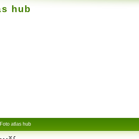
as hub
Foto atlas hub