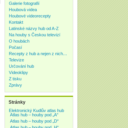
Galerie fotografií
Houbová videa
Houbové videorecepty
Kontakt
Latinské názvy hub od A-Z
Na houby s Českou televizí
O houbách
Počasí
Recepty z hub a nejen z nich…
Televize
Určování hub
Videoklipy
Z tisku
Zprávy
Stránky
Elektronický Kudlův atlas hub
Atlas hub – houby pod „A“
Atlas hub – houby pod „D“
Atlas hub – houby pod „H“