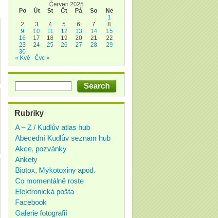
Červen 2025
Po
Út
St
Čt
Pá
So
Ne
1
2
3
4
5
6
7
8
9
10
11
12
13
14
15
16
17
18
19
20
21
22
23
24
25
26
27
28
29
30
« Kvě
Čvc »
Rubriky
A – Z / Kudlův atlas hub
Abecední Kudlův seznam hub
Akce, pozvánky
Ankety
Biotox, Mykotoxiny apod.
Co momentálně roste
Elektronická pošta
Facebook
Galerie fotografií