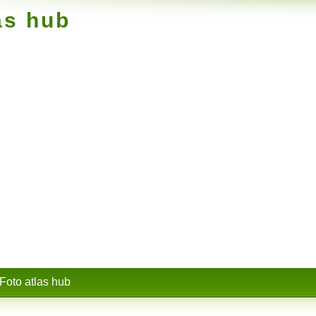
as hub
Foto atlas hub