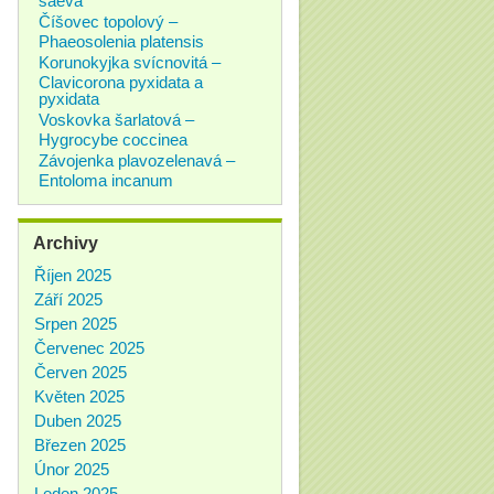
Číšovec topolový –
Phaeosolenia platensis
Korunokyjka svícnovitá –
Clavicorona pyxidata a
pyxidata
Voskovka šarlatová –
Hygrocybe coccinea
Závojenka plavozelenavá –
Entoloma incanum
Archivy
Říjen 2025
Září 2025
Srpen 2025
Červenec 2025
Červen 2025
Květen 2025
Duben 2025
Březen 2025
Únor 2025
Leden 2025