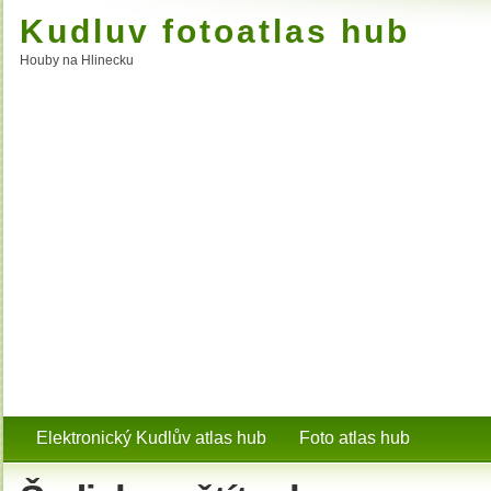
Kudluv fotoatlas hub
Houby na Hlinecku
Elektronický Kudlův atlas hub
Foto atlas hub