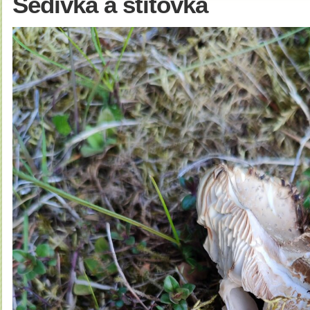
Šedivka a štítovka