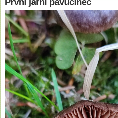
První jarní pavučinec