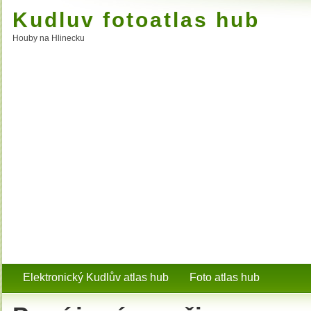
Kudluv fotoatlas hub
Houby na Hlinecku
Elektronický Kudlův atlas hub
Foto atlas hub