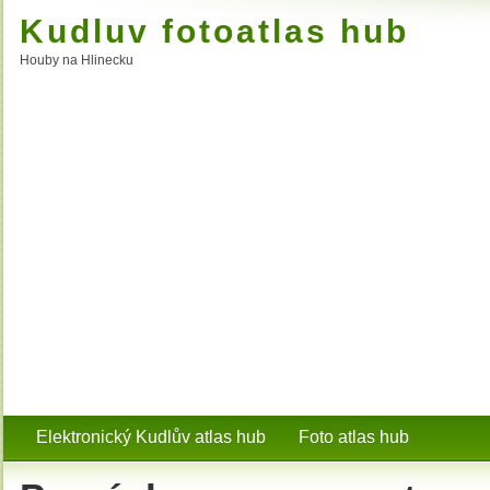
Kudluv fotoatlas hub
Houby na Hlinecku
Elektronický Kudlův atlas hub
Foto atlas hub