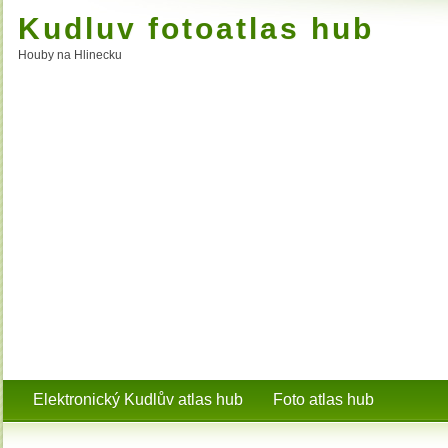
Kudluv fotoatlas hub
Houby na Hlinecku
Elektronický Kudlův atlas hub
Foto atlas hub