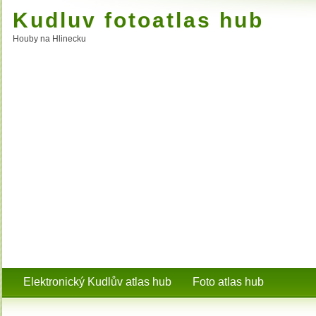
Kudluv fotoatlas hub
Houby na Hlinecku
Elektronický Kudlův atlas hub
Foto atlas hub