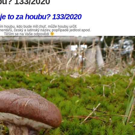
bu? 133/2020
je to za houbu? 133/2020
m houbu, kdo bude mít chuť, může houbu určit.
ntářů, český a latinský název, popřípadě jedlost apod.
Těším se na Vaše odpovědi