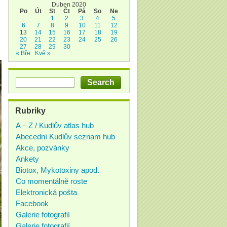
Duben 2020
Po
Út
St
Čt
Pá
So
Ne
1
2
3
4
5
6
7
8
9
10
11
12
13
14
15
16
17
18
19
20
21
22
23
24
25
26
27
28
29
30
« Bře
Kvě »
Rubriky
A – Z / Kudlův atlas hub
Abecední Kudlův seznam hub
Akce, pozvánky
Ankety
Biotox, Mykotoxiny apod.
Co momentálně roste
Elektronická pošta
Facebook
Galerie fotografií
Galerie fotografií