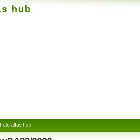
as hub
Foto atlas hub