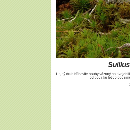
Suillu
Hojný druh hřibovité houby vázaný na dvojehli
od počátku lét do podzimu