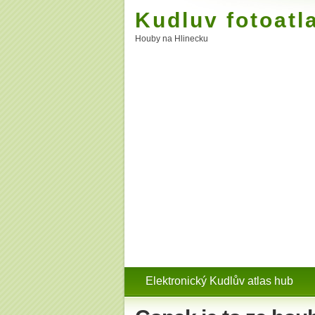
Kudluv fotoatl
Houby na Hlinecku
Elektronický Kudlův atlas hub