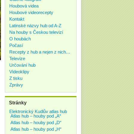
Houbová videa
Houbové videorecepty
Kontakt
Latinské názvy hub od A-Z
Na houby s Českou televizí
O houbách
Počasí
Recepty z hub a nejen z nich…
Televize
Určování hub
Videoklipy
e
Z tisku
Zprávy
Stránky
Elektronický Kudlův atlas hub
Atlas hub – houby pod „A“
Atlas hub – houby pod „D“
Atlas hub – houby pod „H“