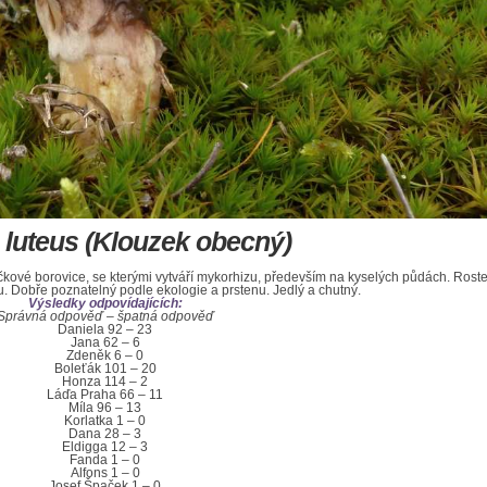
s luteus (Klouzek obecný)
čkové borovice, se kterými vytváří mykorhizu, především na kyselých půdách. Rost
. Dobře poznatelný podle ekologie a prstenu. Jedlý a chutný.
Výsledky odpovídajících:
Správná odpověď – špatná odpověď
Daniela 92 – 23
Jana 62 – 6
Zdeněk 6 – 0
Boleťák 101 – 20
Honza 114 – 2
Láďa Praha 66 – 11
Míla 96 – 13
Korlatka 1 – 0
Dana 28 – 3
Eldigga 12 – 3
Fanda 1 – 0
Alfons 1 – 0
Josef Špaček 1 – 0