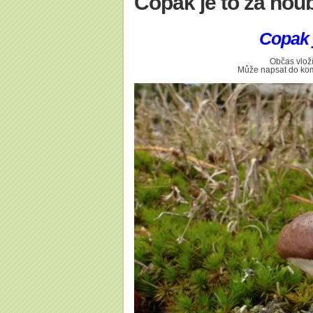
Copak je to za hou
Copak 
Občas vloží
Může napsat do kome