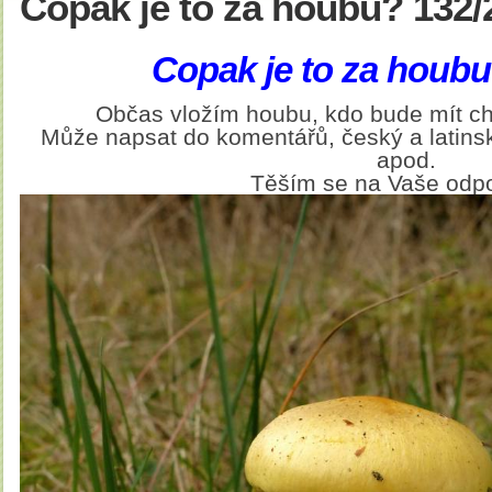
Copak je to za houbu? 132/
Copak je to za houbu
Občas vložím houbu, kdo bude mít ch
Může napsat do komentářů, český a latinsk
apod.
Těším se na Vaše odp