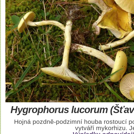
Hygrophorus lucorum (Šťav
Hojná pozdně-podzimní houba rostoucí 
vytváří mykorhizu. J