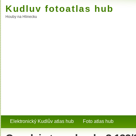
Kudluv fotoatlas hub
Houby na Hlinecku
Elektronický Kudlův atlas hub
Foto atlas hub