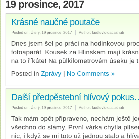
19 prosince, 2017
Krásné naučné poutače
Posted on:
Úterý, 19 prosince, 2017
Author:
kudluvfotoatlashub
Dnes jsem šel po práci na hodinkovou proc
fotoaparát. Kousek za Hlinskem mají krás
na to říkáte! Na půlkilometrovém úseku je
Posted in
Zprávy
|
No Comments »
Další předpěstební hlívový pokus
Posted on:
Úterý, 19 prosince, 2017
Author:
kudluvfotoatlashub
Tak mám opět připraveno, nechám ještě jed
všechno do slámy. První várka chytla plíse
nic, i když se mi toto už jednou stalo a hlíva