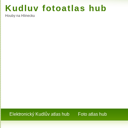
Kudluv fotoatlas hub
Houby na Hlinecku
Elektronický Kudlův atlas hub
Foto atlas hub