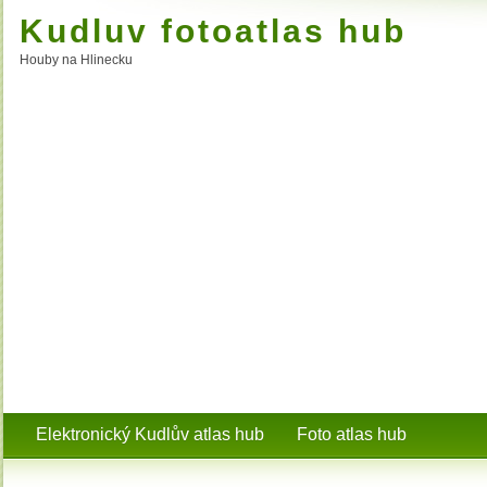
Kudluv fotoatlas hub
Houby na Hlinecku
Elektronický Kudlův atlas hub
Foto atlas hub