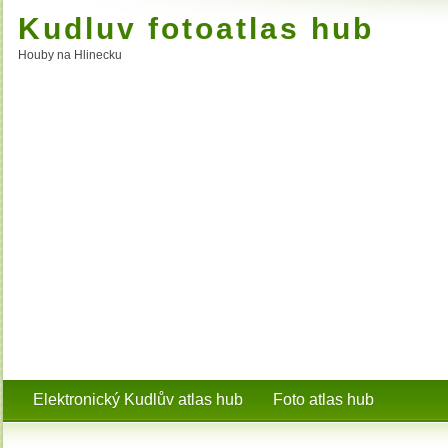
Kudluv fotoatlas hub
Houby na Hlinecku
Elektronický Kudlův atlas hub
Foto atlas hub