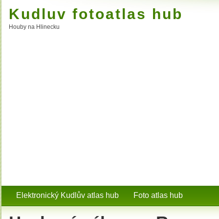
Kudluv fotoatlas hub
Houby na Hlinecku
Elektronický Kudlův atlas hub
Foto atlas hub