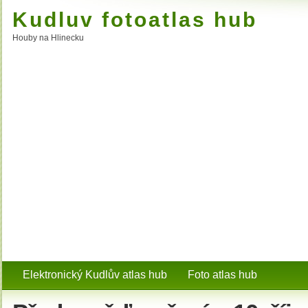
Kudluv fotoatlas hub
Houby na Hlinecku
Elektronický Kudlův atlas hub
Foto atlas hub