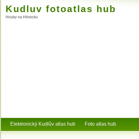
Kudluv fotoatlas hub
Houby na Hlinecku
Elektronický Kudlův atlas hub
Foto atlas hub