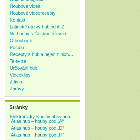
Houbová videa
Houbové videorecepty
Kontakt
Latinské názvy hub od A-Z
Na houby s Českou televizí
O houbách
Počasí
Recepty z hub a nejen z nich…
Televize
Určování hub
Videoklipy
Z tisku
Zprávy
Stránky
Elektronický Kudlův atlas hub
Atlas hub – houby pod „A“
Atlas hub – houby pod „D“
Atlas hub – houby pod „H“