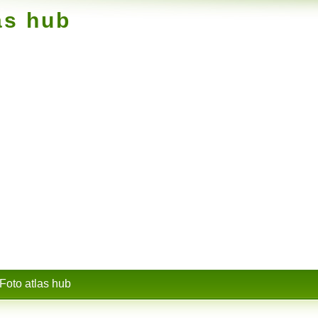
as hub
Foto atlas hub