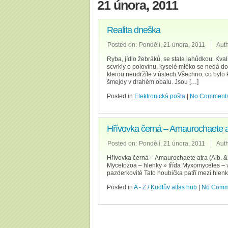
21 února, 2011
Realita dneška
Posted on:
Pondělí, 21 února, 2011
Auth
Ryba, jídlo žebráků, se stala lahůdkou. Kva
scvrkly o polovinu, kyselé mléko se nedá d
kterou neudržíte v ústech.Všechno, co bylo 
šmejdy v drahém obalu. Jsou […]
Posted in
Elektronická pošta
|
No Comments
Hřívovka černá – Amaurochaete a
Posted on:
Pondělí, 21 února, 2011
Auth
Hřívovka černá – Amaurochaete atra (Alb.
Mycetozoa – hlenky » třída Myxomycetes – v
pazderkovité Tato houbička patří mezi hlenky.
Posted in
A - Z / Kudlův atlas hub
|
No Comm