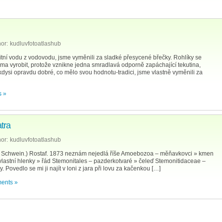
or:
kudluvfotoatlashub
litní vodu z vodovodu, jsme vyměnili za sladké přesycené břečky. Rohlíky se
oma vyrobit, protože vznikne jedna smradlavá odporně zapáchající tekutina,
kdysi opravdu dobré, co mělo svou hodnotu-tradici, jsme vlastně vyměnili za
 »
tra
or:
kudluvfotoatlashub
 & Schwein.) Rostaf. 1873 neznám nejedlá říše Amoebozoa – měňavkovci » kmen
lastní hlenky » řád Stemonitales – pazderkotvaré » čeleď Stemonitidaceae –
 Povedlo se mi ji najít v loni z jara při lovu za kačenkou […]
ents »