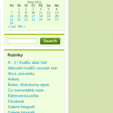
Únor 2011
Po
Út
St
Čt
Pá
So
Ne
1
2
3
4
5
6
7
8
9
10
11
12
13
14
15
16
17
18
19
20
21
22
23
24
25
26
27
28
« Led
Bře »
Rubriky
A – Z / Kudlův atlas hub
Abecední Kudlův seznam hub
Akce, pozvánky
Ankety
Biotox, Mykotoxiny apod.
Co momentálně roste
Elektronická pošta
Facebook
Galerie fotografií
Galerie fotografií