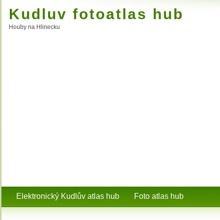
Kudluv fotoatlas hub
Houby na Hlinecku
Elektronický Kudlův atlas hub
Foto atlas hub